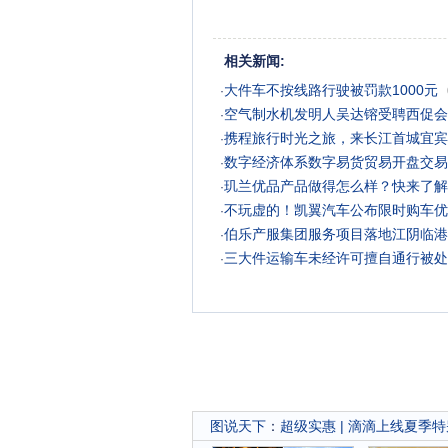
相关新闻:
大件车不按线路行驶被罚款1000元
·
空气制水机发明人吴达镕受聘西促会
·
携程旅行时光之旅，来长江首城宜宾
·
数字经济体系数字易货贸易开盘交易
·
玑兰优品产品做得怎么样？快来了解
·
不玩虚的！凯翼汽车公布限时购车优
·
伯乐产服集团服务项目落地江阴临港
·
三大件运输车未经许可擅自通行被处
·
图说天下
：
超级实惠 | 滴滴上线夏季