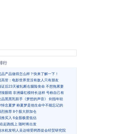
排行
优品产品做得怎么样？快来了解一下！
谊高管：电影世界里没有敌人只有朋友
领证后23天被轧断右腿险丧命 不想拖累妻
材辣眼睛 非洲爆红模特长这样 号称自己有
饮品黑黑乳联手《梦想的声音》 剑指年轻
华悼念夏梦 称夏梦是他生命中不能忘记的
强烈推荐 8个股大胆加仓
强推买入 6金股极度低估
站在起跑线上 随时将出发
制水机发明人吴达镕受聘西促会经贸研究院