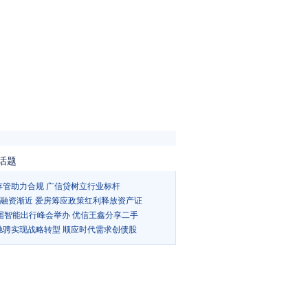
话题
存管助力合规 广信贷树立行业标杆
Ts融资渐近 爱房筹应政策红利释放资产证
5届智能出行峰会举办 优信王鑫分享二手
驰骋实现战略转型 顺应时代需求创债股