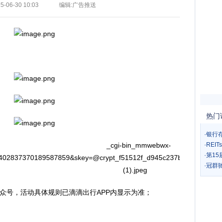
-06-30 10:03
编辑:广告推送
热门
·
银行
·
REI
·
第1
·
冠群
众号，活动具体规则已滴滴出行APP内显示为准；