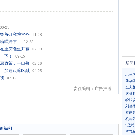
06-25
经贸研究院常务
11-28
嗨唱跨年！
12-28
在重庆隆重开幕
07-09
一下！
09-15
惠政策，一口价
新闻
02-26
，加速双湾区融
04-05
玑兰
罚
07-12
前华
丈夫
[责任编辑：广告推送]
这身
轻脂
刘德
券商
机构
9股
特别福利
空气