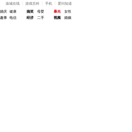
渝城在线
游戏百科
手机
爱问知道
婚庆
健康
搞笑
母婴
暴光
女性
趣事
电信
经济
二手
视频
婚姻